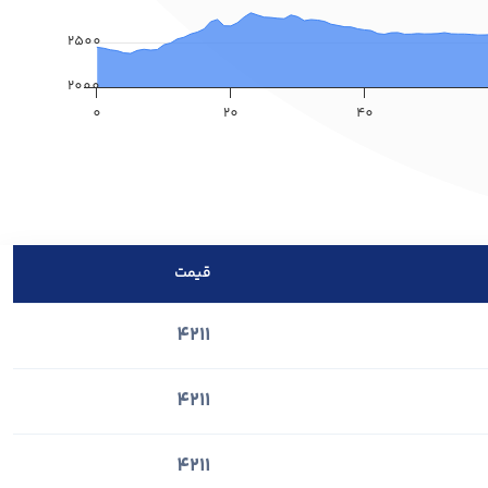
2500
2000
0
20
40
قیمت
4211
4211
4211