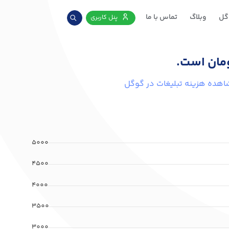
گل
وبلاگ
تماس با ما
پنل کاربری
مان است.
اهده هزینه تبلیغات در گوگل
5000
4500
4000
3500
3000