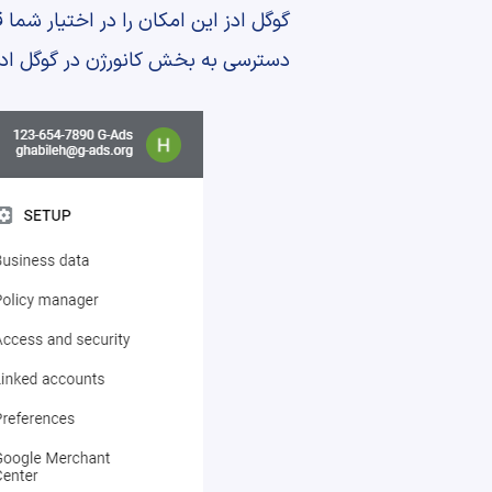
گوگل ادز این امکان را در اختیار شما
دسترسی به بخش کانورژن در گوگل ادز بر روی آیکون آچار ( & Settings