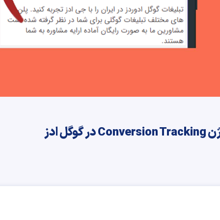
ل ادز