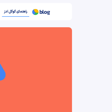
راهنمای گوگل ادز