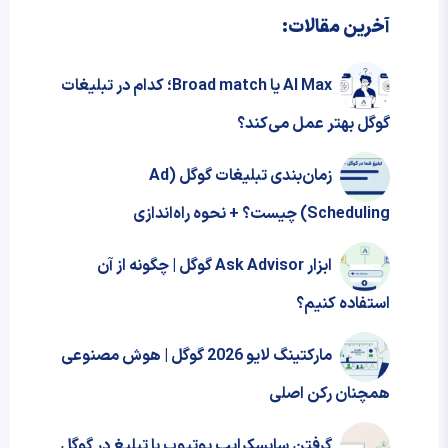
آخرین مقالات:
AI Max یا Broad match؛ کدام در تبلیغات
گوگل بهتر عمل می‌کند؟
زمان‌بندی تبلیغات گوگل (Ad
Scheduling) چیست؟ + نحوه‌ راه‌اندازی
ابزار Ask Advisor گوگل | چگونه از آن
استفاده کنیم؟
مارکتینگ لایو 2026 گوگل | هوش مصنوعی
همچنان رکن اصلی
گرفتن سابسکرایب یوتیوب با تبلیغ در گوگل