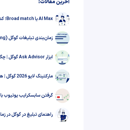
آخرین مقالات:
AI Max یا Broad match؛ کدام در تبلیغات گوگل بهتر عمل می‌کند؟
زمان‌بندی تبلیغات گوگل (Ad Scheduling) چیست؟ + نحوه‌ راه‌اندازی
ابزار Ask Advisor گوگل | چگونه از آن استفاده کنیم؟
مارکتینگ لایو 2026 گوگل | هوش مصنوعی همچنان رکن اصلی
گرفتن سابسکرایب یوتیوب با ت
راهنمای تبلیغ در گوگل در زمان قطعی این