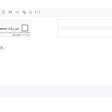
{}
[+]
اسم*
ایمیل*