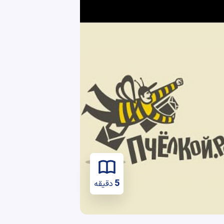
5
دقیقه