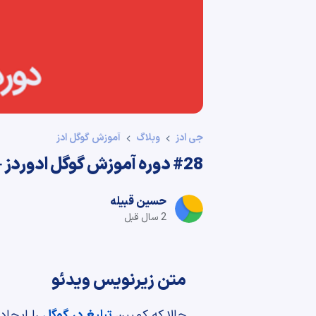
جی ادز
وبلاگ
آموزش گوگل ادز
#28 دوره آموزش گوگل ادوردز – نگاهی به گزارشات ادوردز
حسین قبیله
2 سال قبل
متن زیرنویس ویدئو
حالا که کمپین
تبلیغ در گوگل
را ایجاد 