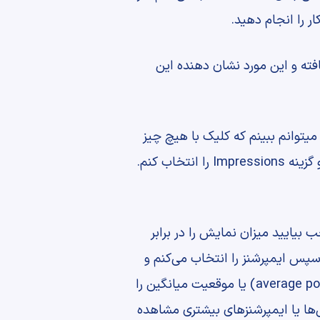
 را انجام دهید.
افته و این مورد نشان دهنده این
یتوانم ببینم که کلیک با هیچ چیز
مقایسه نشده است اگر گزینه none را در منوی کشویی انتخاب کنم میتوانم روی Performance بروم و گزینه Impressions را انتخاب کنم.
بیایید میزان نمایش را در برابر
پس ایمپرشنز را انتخاب می‌کنم و
درجایی که ایمپرشنز را انتخاب کرده‌ام روی گزینه پرفورمنس خواهم رفت و گزینه اوریج پوزیشن (average position) یا موقعیت میانگین را
‌ها یا ایمپرشنزهای بیشتری مشاهده