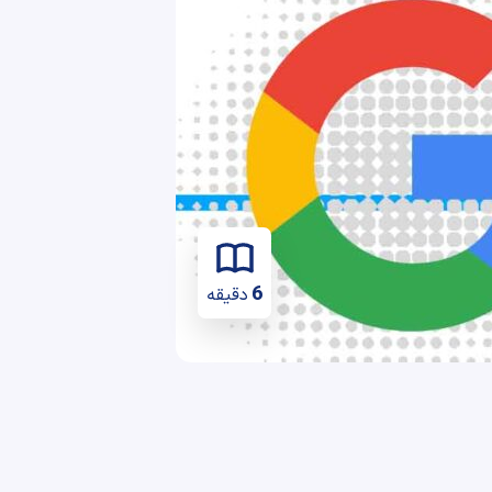
6
دقیقه