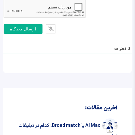
0
نظرات
آخرین مقالات:
AI Max یا Broad match؛ کدام در تبلیغات