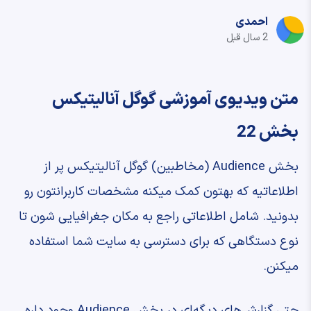
احمدی
2 سال قبل
متن ویدیوی آموزشی گوگل آنالیتیکس
بخش 22
‫بخش Audience (مخاطبین) گوگل آنالیتیکس ‫پر از
اطلاعاتیه که بهتون کمک میکنه ‫مشخصات کاربرانتون رو
بدونید. ‫شامل اطلاعاتی راجع به مکان جغرافیایی شون ‫تا
نوع دستگاهی که برای دسترسی به ‫سایت شما استفاده
میکنن.
‫حتی گزارش‌های دیگه‌ای در بخش ‫Audience وجود داره