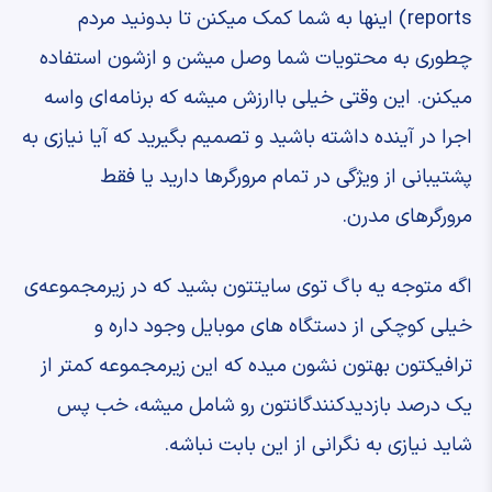
reports) ‫اینها به شما کمک میکنن تا ‫بدونید مردم
چطوری به محتویات شما ‫وصل میشن و ازشون استفاده
میکنن. ‫این وقتی خیلی باارزش میشه که برنامه‌ای ‫واسه
اجرا در آینده داشته باشید ‫و تصمیم بگیرید که آیا نیازی به
‫پشتیبانی از ویژگی ‫در تمام مرورگرها دارید یا فقط
مرورگرهای مدرن.
‫اگه متوجه یه باگ توی سایتتون بشید ‫که در زیرمجموعه‌ی
خیلی کوچکی از ‫دستگاه های موبایل وجود داره ‫و
ترافیکتون بهتون نشون میده که این زیرمجموعه کمتر از
‫یک درصد بازدیدکنندگانتون رو شامل میشه، ‫خب پس
شاید نیازی به نگرانی از این بابت نباشه.