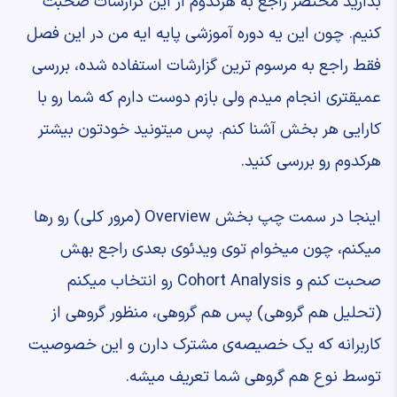
بذارید مختصر راجع به هرکدوم از این گزارشات صحبت
کنیم. ‫چون این یه دوره آموزشی پایه ایه ‫من در این فصل
فقط راجع به ‫مرسوم ترین گزارشات استفاده شده، ‫بررسی
عمیقتری انجام میدم ‫ولی بازم دوست دارم که شما رو ‫با
کارایی هر بخش آشنا کنم. ‫پس میتونید خودتون بیشتر
هرکدوم رو بررسی کنید.
‫اینجا در سمت چپ بخش ‫Overview (مرور کلی) رو رها
میکنم، ‫چون میخوام توی ویدئوی بعدی راجع بهش
صحبت کنم ‫و Cohort Analysis رو انتخاب میکنم
‫(تحلیل هم گروهی) ‫پس هم گروهی، منظور گروهی از
کاربرانه ‫که یک خصیصه‌ی مشترک دارن ‫و این خصوصیت
توسط نوع هم گروهی شما تعریف میشه.