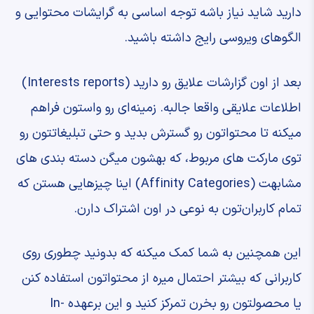
دارید ‫شاید نیاز باشه توجه اساسی به گرایشات محتوایی ‫و
الگوهای ویروسی رایج داشته باشید.
‫بعد از اون گزارشات علایق رو دارید ‫(Interests reports)
‫اطلاعات علایقی واقعا جالبه. ‫زمینه‌ای رو واستون فراهم
میکنه تا ‫محتواتون رو گسترش بدید ‫و حتی تبلیغاتتون رو
توی ‫مارکت های مربوط، ‫که بهشون میگن دسته بندی های
مشابهت ‫(Affinity Categories) ‫اینا چیزهایی هستن که
تمام کاربران‌تون ‫به نوعی در اون اشتراک دارن.
‫این همچنین به شما کمک میکنه که بدونید ‫چطوری روی
کاربرانی که ‫بیشتر احتمال میره از محتواتون استفاده کنن
‫یا محصولتون رو بخرن تمرکز کنید و ‫این برعهده In-