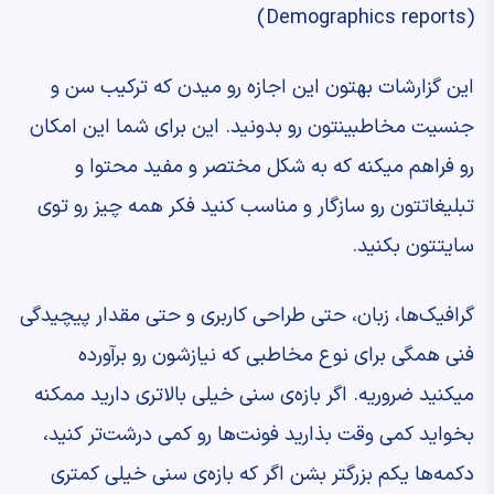
‫(Demographics reports) ‫
این گزارشات بهتون این اجازه رو میدن ‫که ترکیب سن و
جنسیت مخاطبینتون رو بدونید. ‫این برای شما این امکان
رو فراهم میکنه که به شکل مختصر ‫و مفید محتوا و
تبلیغاتتون رو سازگار و مناسب کنید ‫فکر همه چیز رو توی
سایتتون بکنید.
‫گرافیک‌ها، زبان، حتی طراحی کاربری ‫و حتی مقدار پیچیدگی
فنی ‫همگی برای نوع مخاطبی که نیازشون رو ‫برآورده
میکنید ضروریه. ‫اگر بازه‌ی سنی خیلی بالاتری دارید ‫ممکنه
بخواید کمی وقت بذارید ‫فونت‌ها رو کمی درشت‌تر کنید،
‫دکمه‌ها یکم بزرگتر بشن ‫اگر که بازه‌ی سنی خیلی کمتری