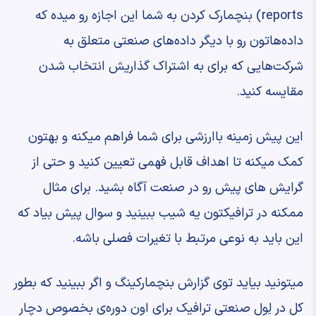
reports) ‫بنچمارک کردن به شما این اجازه رو میده که
‫داده‌هاتون رو با دیگر داده‌های صنعتی ‫متعلق به
شرکت‌هایی که برای به اشتراک گذاریش ‫انتخاب شدن
مقایسه کنید.
‫این پیش زمینه باارزشی برای شما فراهم میکنه ‫و بهتون
کمک میکنه تا اهداف قابل فهمی تعیین کنید ‫و حتی از
گرایش های ‫پیش رو در صنعت آگاه بشید. ‫برای مثال
ممکنه در ترافیکتون یه شیب ببینید ‫و سوال پیش بیاد که
این باید به نوعی ‫مرتبط با تغیرات فصلی باشه.
‫میتونید بیاید توی گزارش بنچمارکینگ ‫و اگر ببینید که بطور
کل در لِوِل صنعتی ‫ترافیک برای اون دوره‌ی بخصوص ‫دچار