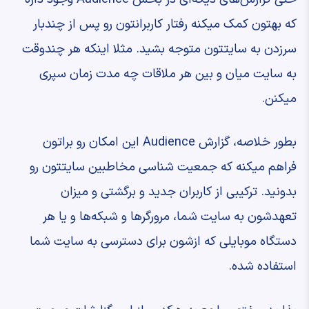
‫که بهتون کمک میکنه رفتار کاربرانتون رو ‫پس از چندبار
سرزدن به سایتتون متوجه بشید. ‫مثلا اینکه هر چندوقت
به سایت میان ‫و بین هر ملاقات چه مدت زمان سپری
میکنن.
‫بطور خلاصه، گزارش Audience ‫این امکان رو براتون
فراهم میکنه ‫که جمعیت شناسی مخاطبین سایتتون رو
بدونید. ‫ترکیبی از کاربران جدید و برگشتی ‫و میزان
تعهدشون به سایت شما، ‫مرورگرها و شبکه‌ها و یا هر
دستگاه موبایلی که ازشون برای دسترسی به سایت شما
استفاده شده. ‫