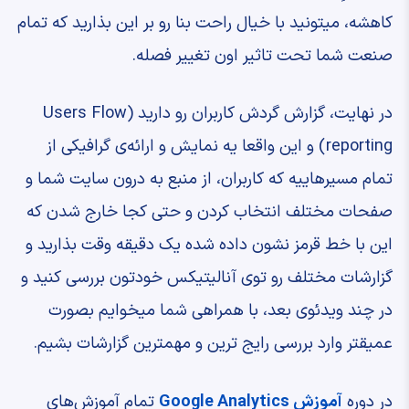
کاهشه، ‫میتونید با خیال راحت بنا رو بر این بذارید که ‫تمام
صنعت شما تحت تاثیر اون تغییر فصله.
در نهایت، گزارش گردش کاربران رو دارید ‫(Users Flow
reporting) ‫و این واقعا یه نمایش و ارائه‌ی گرافیکی ‫از
تمام مسیرهاییه که کاربران، از منبع ‫به درون سایت شما و
صفحات مختلف انتخاب کردن ‫و حتی کجا خارج شدن که
این با خط قرمز نشون داده شده ‫یک دقیقه وقت بذارید و
گزارشات مختلف رو ‫توی آنالیتیکس خودتون بررسی کنید ‫و
در چند ویدئوی بعد، با همراهی شما میخوایم ‫بصورت
عمیقتر وارد بررسی رایج ترین و مهمترین ‫گزارشات بشیم.
در دوره
آموزش Google Analytics
تمام آموزش‌های