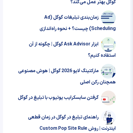
گوگل بهتر عمل می‌کند؟
زمان‌بندی تبلیغات گوگل (Ad
Scheduling) چیست؟ + نحوه‌ راه‌اندازی
ابزار Ask Advisor گوگل | چگونه از آن
استفاده کنیم؟
مارکتینگ لایو 2026 گوگل | هوش مصنوعی
همچنان رکن اصلی
گرفتن سابسکرایب یوتیوب با تبلیغ در گوگل
راهنمای تبلیغ در گوگل در زمان قطعی
اینترنت | روش Custom Pop Site Rule