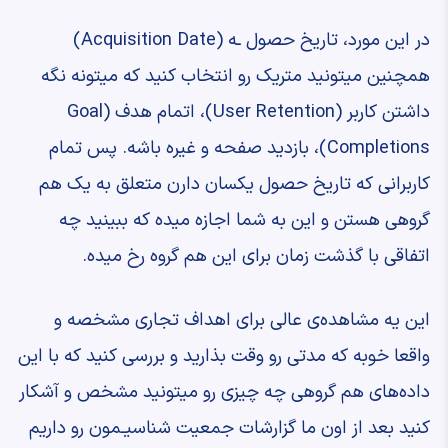
‫در این مورد، تاریخ حصول ـه ‫(Acquisition Date)
‫همچنین میتونید متریک رو انتخاب کنید ‫که میتونه نگه
داشتن کاربر (User Retention)، ‫اتمام هدف (Goal
Completions)، بازدید صفحه و غیره باشه. ‫پس تمام
کاربرانی که تاریخ حصول یکسان دارن ‫متعلق به یک هم
گروهی هستن و این به شما ‫اجازه میده که ‫ببینید چه
اتفاقی با گذشت زمان ‫برای این هم گروه رخ میده.
‫این یه مشاهده‌ی عالی برای اهداف تجاری مشخصه ‫و
واقعا خوبه که مدتی رو وقت بذارید ‫و بررسی کنید که با این
داده‌های هم گروهی ‫چه چیزی رو میتونید مشخص و آشکار
کنید ‫بعد از اون ما گزارشات جمعیت شناسیـمون رو داریم