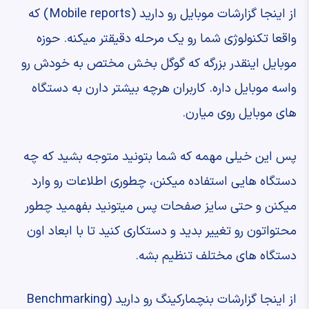
‫از اینجا گزارشات موبایل رو دارید ‫(Mobile reports) ‫که
واقعا تکنولوژی شما رو یک مرحله ‫دقیقتر میکنه. ‫حوزه
موبایل اینقدر بزرگه که گوگل ‫بخش مختص به خودش رو
واسه موبایل داره. ‫کاربران هرچه بیشتر دارن به ‫دستگاه
های موبایل روی میارن.
‫پس این خیلی مهمه که شما بتونید ‫متوجه بشید که چه
دستگاه هایی استفاده میکنن، ‫چطوری اطلاعات رو وارد
میکنن ‫و حتی سایز صفحات ‫پس میتونید بفهمید چطور
محتواتون رو ‫تغییر بدید و دستکاری کنید ‫تا با ابعاد اون
دستگاه های مختلف تنظیم بشه.
‫از اینجا گزارشات بنچمارکینگ رو دارید ‫(Benchmarking