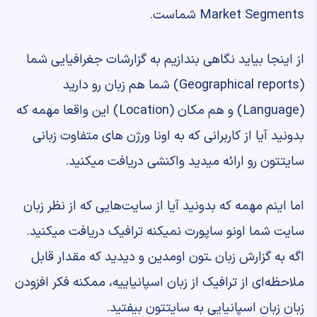
Market Segments شماست.
‫از اینجا بیاید نگاهی بندازیم به گزارشات جغرافیایی شما
‫(Geographical reports) ‫شما هم زبان رو دارید
(Language) ‫و هم مکان (Location) ‫این واقعا مهمه که
بدونید ‫آیا از کاربرانی که به اونا ‫ورژن های متفاوت زبانی
سایتتون ‫رو ارائه میدید واکنشی دریافت میکنید.
‫اما اینم مهمه که بدونید ‫آیا از سایت‌هایی که از نظر زبان
‫سایت شما اونو ساپورت نمیکنه ترافیک دریافت میکنید.
‫اگه به گزارش زبان ـتون اومدین ‫و دیدید که مقدار قابل
ملاحظه‌ای از ترافیک ‫از زبان اسپانیاییه، ‫ممکنه فکر افزودن
زبان زبان اسپانیایی ‫به سایتتون بیفتید.