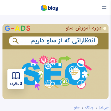
3
دقیقه
جی ادز
وبلاگ
سئو