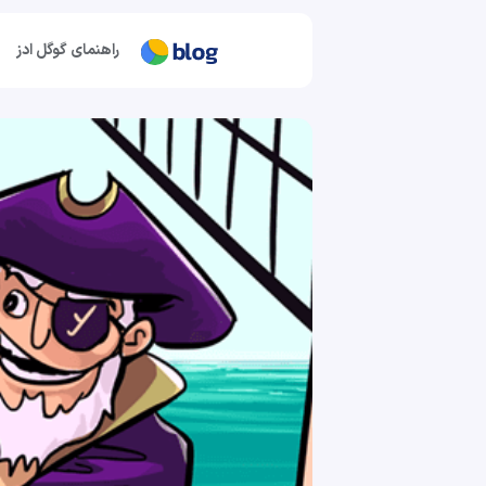
راهنمای گوگل ادز