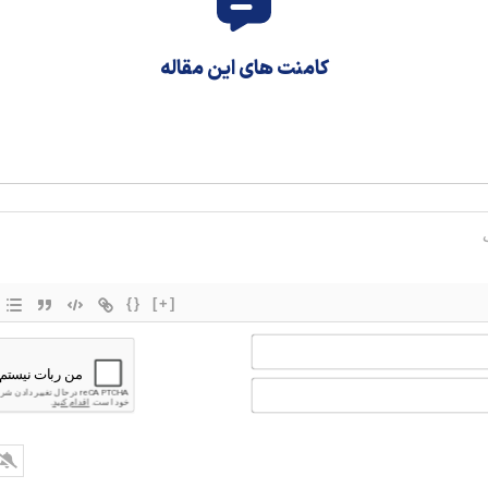
کامنت های این مقاله
{}
[+]
اسم*
ایمیل*