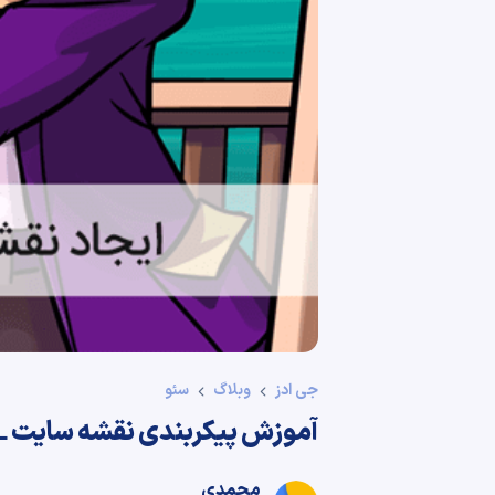
جی ادز
وبلاگ
سئو
آموزش پیکربندی نقشه سایت XML در افزونه Yoast SEO
محمدی