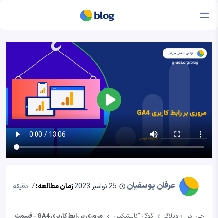
عرفان یوسفیان
25 نوامبر 2023
زمان مطالعه:
7 دقیقه
جی ادز
وبلاگ
گوگل آنالیتیکس
مروری بر رابط کاربری GA4 – قسمت 5