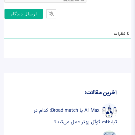
0
نظرات
آخرین مقالات:
AI Max یا Broad match؛ کدام در
تبلیغات گوگل بهتر عمل می‌کند؟