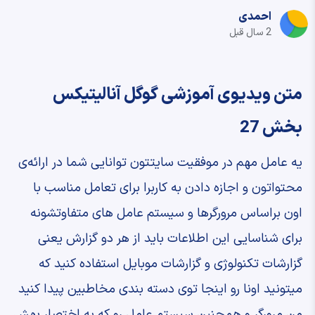
احمدی
2 سال قبل
متن ویدیوی آموزشی گوگل آنالیتیکس
بخش 27
‫یه عامل مهم در موفقیت سایتتون ‫توانایی شما در ارائه‌ی
محتواتون ‫و اجازه دادن به کاربرا برای تعامل ‫مناسب با
اون ‫براساس مرورگرها و سیستم عامل های متفاوتشونه
‫برای شناسایی این اطلاعات ‫باید از هر دو گزارش یعنی
گزارشات تکنولوژی ‫و گزارشات موبایل استفاده کنید که
میتونید ‫اونا رو اینجا توی دسته بندی مخاطبین پیدا کنید
‫من مرورگر و همچنین سیستم عامل رو که به ‫اختصار بهش