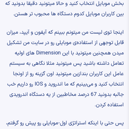
بخش موبایل انتخاب کنید ‫و حالا میتونید دقیقا بدونید که
‫بین کاربران موبایل ‫کدوم دستگاه ها محبوب تر هستن.
‫اینجا توی لیست من میتونم ببینم که آیفون ‫و آیپد، میزان
قابل توجهی از استفاده‌ی موبایلی ‫رو در سایت من تشکیل
میدن ‫همچنین میتونید با این Dimension های اولیه
‫تعامل داشته باشید ‫پس میتونید مثلا نگاهی به سیستم
عامل ‫این کاربران بندازین ‫میتونید اون گزینه رو از اونجا
انتخاب کنید ‫و می‌بینیم که ما اندروید و IOS رو داریم ‫خب
جالبه بدونید 67 درصد مخاطبین ‫از یه دستگاه اندرویدی
استفاده کردن.
‫پس حتی با اینکه استراتژی اول-موبایلی رو ‫پیش رو گرفتم،