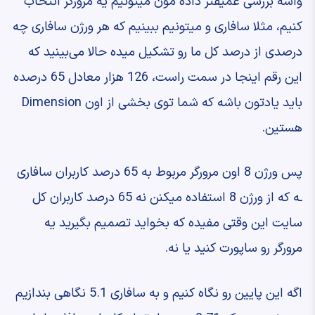
‫واسه بررسی عمیقتر داده مون ‫میتونیم یه مرورگر انتخاب
کنیم، مثلا سافاری ‫و میتونیم ببینیم که هر ورژن سافاری ‫چه
درصدی از درصد کل ما رو تشکیل میده ‫حالا می‌بینید که
این رقم اینجا در ‫سمت راست، 126 هزار معادل 65 درصده
‫باید یادتون باشه که شما توی بخشی از ‫اون Dimension
هستین.
پس ورژن 8 اون مرورگر ‫مربوط به 65 درصد کاربران سافاری
ـه ‫که از ورژن 8 استفاده میکنن نه 65 درصد کاربران کل
سایت ‫این وقتی مفیده که بخواید تصمیم بگیرید ‫یه
مرورگر رو ساپورت کنید یا نه.
‫اگه این پایین رو نگاه کنیم ‫و به سافاری 5.1 نگاهی بندازیم