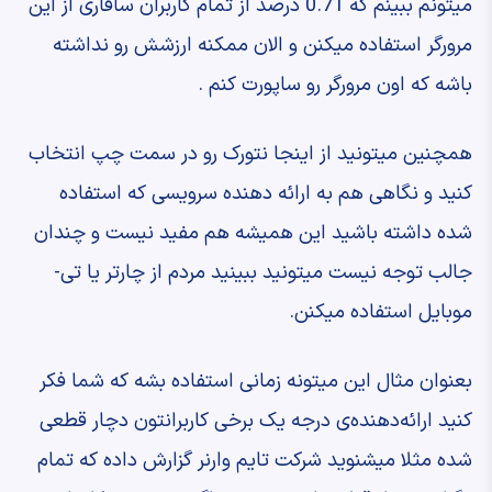
‫میتونم ببینم که 0.71 درصد از تمام کاربران سافاری ‫از این
مرورگر استفاده میکنن ‫و الان ممکنه ارزشش رو نداشته
باشه ‫که اون مرورگر رو ساپورت کنم ‫.
همچنین میتونید از اینجا نتورک رو ‫در سمت چپ انتخاب
کنید ‫و نگاهی هم به ارائه دهنده سرویسی که استفاده
شده ‫داشته باشید ‫این همیشه هم مفید نیست ‫و چندان
جالب توجه نیست ‫میتونید ببینید مردم از چارتر ‫یا تی-
موبایل استفاده میکنن.
‫بعنوان مثال این میتونه زمانی استفاده بشه که شما ‫فکر
کنید ارائه‌دهنده‌ی درجه یک ‫برخی کاربرانتون دچار قطعی
شده ‫مثلا میشنوید شرکت تایم وارنر گزارش داده که ‫تمام