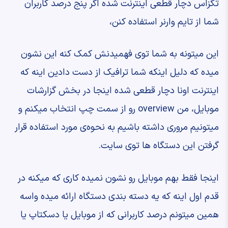
تگزاس دچار قطعی اینترنت شده ‫اگر پنج درصد کاربران
شما از تایم وارنر استفاده کنن،
‫این میتونه به شما توی فهمیدنش کمک کنه ‫این نشون
میده که دلیل اینکه ‫شما ترافیک از دست دادین ‫اینه که
اینترنت اونا دچار قطعی شده ‫اینجا در بخش گزارشات
موبایل، ‫من overview رو از سمت چپ انتخاب میکنم ‫و
میتونیم مروری داشته باشیم به نحوه‌ی مورد استفاده ‫قرار
گرفتن این دستگاه ها توی سایت.
‫اینجا فقط بهم موبایل رو نشون نمیده ‫کاری که میکنه در
قدم اول اینه که ‫یه دسته بندی دستگاه ارائه میده ‫واسه
همین میتونم درصد کاربرانی که ‫از موبایل یا دسکتاپ یا