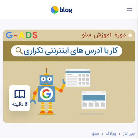
3
دقیقه
جی ادز
وبلاگ
سئو