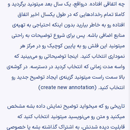
چه اتفاقی افتاده. ‫درواقع، یک سال بعد میتونید برگردید ‫و
کاملا تمام رخدادهایی که در طول یکسال اخیر ‫اتفاق
افتاده رو به خاطر بیارید ‫بدون اینکه احتیاجی به تهیه‌ی
منابع اضافی باشه. ‫پس برای شروع توضیحات ‫به راحتی
میتونید این فلش رو به پایین کوچیک رو ‫در مرکز هر
نموداری انتخاب کنید. ‫اینجا توضیحاتی رو می‌بینید ‫که
واسه مدت زمانی که انتخاب کردید ‫در دسترسه. ‫در گوشه‌ی
بالا سمت راست میتونید ‫گزینه‌ی ایجاد توضیح جدید رو
انتخاب کنید. ‫(create new annotation) ‫
تاریخی رو که میخواید توضیح نمایش داده بشه ‫مشخص
میکنید و متن رو می‌نویسید ‫میتونید انتخاب کنید که
قابلیت دیده شدنش، ‫به اشتراک گذاشته بشه یا خصوصی