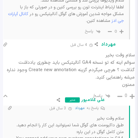
سلام ویدیوها بررسی شد و مشکلی مشاهده نشد.
لطفا ارتباط اینترنت تون رو بررسی کنین و در صورتی که باز با
مشکل مواجه شدین آموزش های گوگل آنالیتیکس رو در
کانال آپارات
جی ادز
مشاهده کنین.
پاسخ
0
مهرداد
4 سال قبل
سلام وقت بخیر
سوالم اینه که تو نسخه GA4 آنالیتیکس باید چطوری یادداشت
گذاشت ؟ هرچی میگردم گزینه Create new annotation وجود نداره
میشه راهنمایی کنید.
ممنون
پاسخ
0
علی غلامپور
مدیر
پاسخ به
مهرداد
3 سال قبل
سلام وقت بخیر
طبق داکیومنت های گوگل شما نمیتوانید این کار را انجام دهید.
متن کامل گوگل در این باره: