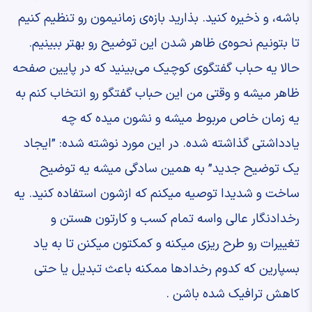
باشه، و ذخیره کنید. ‫بذارید بازه‌ی زمانیمون رو تنظیم کنیم
تا بتونیم ‫نحوه‌ی ظاهر شدن این توضیح رو بهتر ببینیم.
‫حالا یه حباب گفتگوی کوچیک می‌بینید ‫که در پایین صفحه
ظاهر میشه ‫و وقتی من این حباب گفتگو رو انتخاب کنم ‫به
یه زمان خاص مربوط میشه و نشون میده ‫که چه
یادداشتی گذاشته شده. ‫در این مورد نوشته شده: ‫”ایجاد
یک توضیح جدید” ‫به همین سادگی میشه یه توضیح
ساخت ‫و شدیدا توصیه میکنم که ازشون استفاده کنید. ‫یه
رخدادنگار عالی واسه تمام کسب و کارتون هستن ‫و
تغییرات رو طرح ریزی میکنه ‫و کمکتون میکنن تا به یاد
بسپارین که ‫کدوم رخدادها ممکنه باعث تبدیل یا حتی
‫کاهش ترافیک شده باشن .