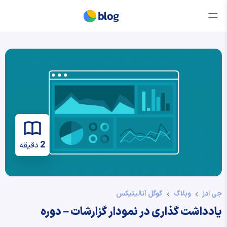
2
دقیقه
جی ادز
وبلاگ
گوگل آنالیتیکس
یادداشت گذاری در نمودار گزارشات – دوره