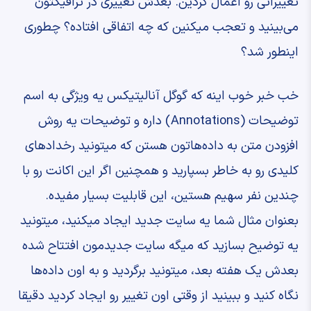
‫تغییراتی رو اعمال کردین. ‫بعدش تغییری در ترافیکتون
می‌بینید ‫و تعجب میکنین که چه اتفاقی افتاده؟ ‫چطوری
اینطور شد؟ ‫
خب خبر خوب اینه که گوگل آنالیتیکس ‫یه ویژگی به اسم
‫توضیحات (Annotations) داره ‫و توضیحات یه روش
افزودن متن ‫به داده‌هاتون هستن ‫که میتونید رخدادهای
کلیدی رو ‫به خاطر بسپارید ‫و همچنین اگر این اکانت رو با
چندین نفر ‫سهیم هستین، این قابلیت بسیار مفیده.
‫بعنوان مثال شما یه سایت جدید ایجاد میکنید، ‫میتونید
یه توضیح بسازید که ‫میگه سایت جدیدمون افتتاح شده
‫بعدش یک هفته بعد، میتونید ‫برگردید و به اون داده‌ها
نگاه کنید ‫و ببینید از وقتی اون تغییر رو ایجاد کردید ‫دقیقا