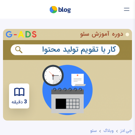
3
دقیقه
جی ادز
وبلاگ
سئو